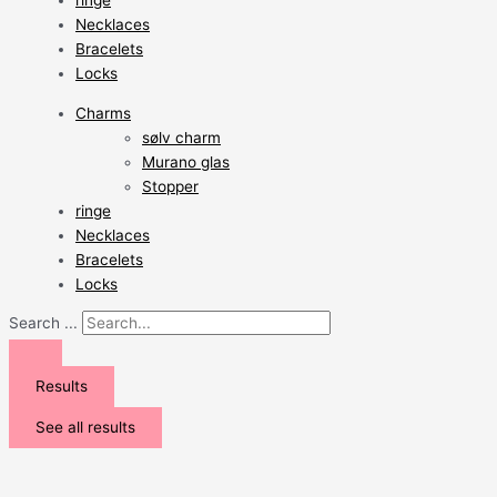
ringe
Necklaces
Bracelets
Locks
Charms
sølv charm
Murano glas
Stopper
ringe
Necklaces
Bracelets
Locks
Search ...
Results
See all results