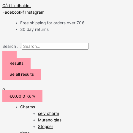
Gå til indholdet
Facebook-f
Instagram
Free shipping for orders over 70€
30 day returns
Search ...
Results
Se all results
0
€
0.00
0
Kurv
Charms
sølv charm
Murano glas
Stopper